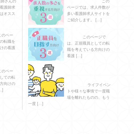
する方向け３選
護師さんの
この
看護師求
ページでは、求人件数が
はオスス
多い看護師求人サイトを
ご紹介します。 […]
活動する
正職員を目指す方向
このペー
け３選
このページで
の転職を
は、正規職員としての転
けの看護
職を考えている方向けの
看護 […]
働きたい
ブランクがあっても
このペー
大丈夫？｜看護師の
しての転
復職に必要な準備は
方向けの
こちら！
ライフイベン
…]
トや様々な事情で一度職
場を離れたものの、もう
一度 […]