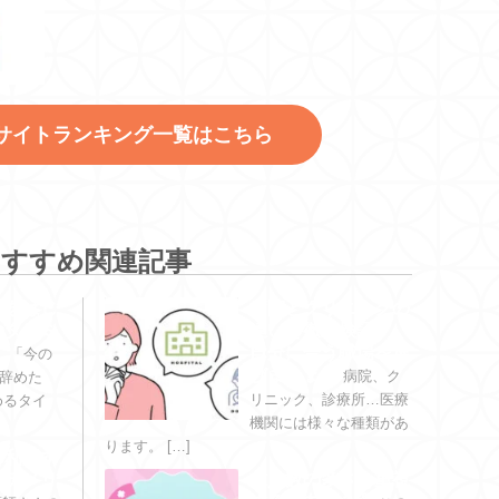
サイトランキング一覧はこちら
おすすめ関連記事
職をはじ
病院とクリニックの
のタイミ
違いを徹底検証！
？
自分に合う職場を選
「今の
びましょう
病院、ク
辞めた
リニック、診療所…医療
めるタイ
機関には様々な種類があ
ります。 […]
を利用す
・デメリ
求人数の多さを重視