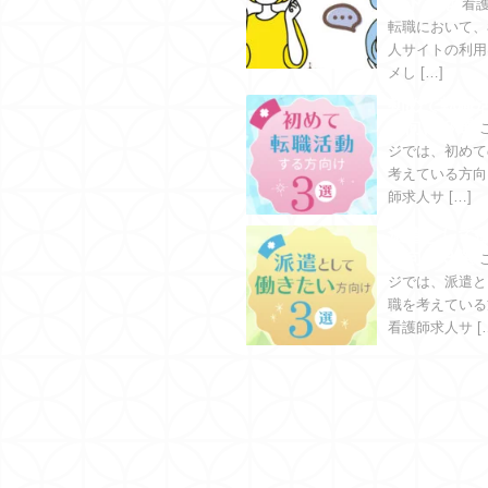
ットとは
看
転職において、
人サイトの利用
メし […]
初めて転職
方向け３選
ジでは、初めて
考えている方向
師求人サ […]
派遣として
方向け３選
ジでは、派遣と
職を考えている
看護師求人サ [