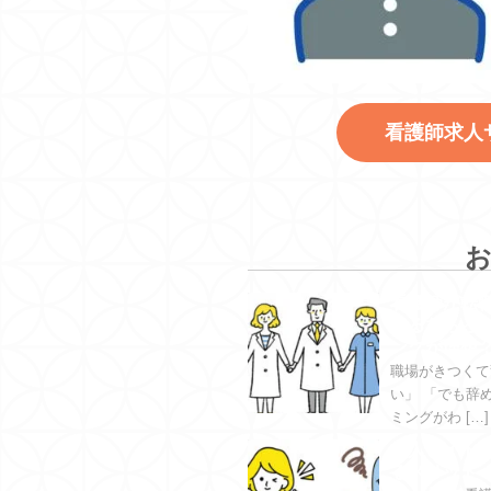
看護師求人
看護師が転
めるならど
ングが理想
職場がきつくて
い」 「でも辞
ミングがわ […]
求人サイト
るメリット