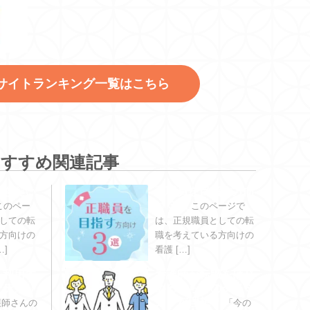
サイトランキング一覧はこちら
おすすめ関連記事
働きたい
正職員を目指す方向
け３選
このペー
このページで
しての転
は、正規職員としての転
方向けの
職を考えている方向けの
…]
看護 […]
を利用す
看護師が転職をはじ
・デメリ
めるならどのタイミ
ングが理想？
護師さんの
「今の