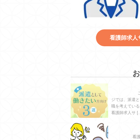
看護師求人
派遣として
方向け３選
ジでは、派遣と
職を考えている
看護師求人サ [
求人サイト
るメリット
ットとは
看