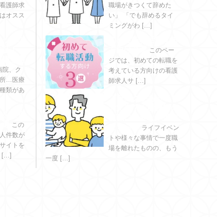
看護師求
職場がきつくて辞めた
はオスス
い」 「でも辞めるタイ
ミングがわ […]
ニックの
初めて転職活動する
検証！
方向け３選
このペー
職場を選
ジでは、初めての転職を
病院、ク
考えている方向けの看護
所…医療
師求人サ […]
種類があ
ブランクがあっても
大丈夫？｜看護師の
さを重視
復職に必要な準備は
３選
この
こちら！
ライフイベン
人件数が
トや様々な事情で一度職
サイトを
場を離れたものの、もう
ご紹介します。 […]
一度 […]