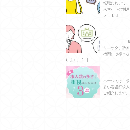
転職において、
人サイトの利用
メし […]
病院とクリ
違いを徹底
自分に合う
びましょう
リニック、診療
機関には様々な
ります。 […]
求人数の多
する方向け
ページでは、求
多い看護師求人