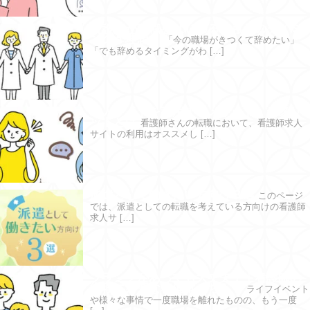
看護師が転職をはじめるならどのタイミ
ングが理想？
「今の職場がきつくて辞めたい」
「でも辞めるタイミングがわ […]
求人サイトを利用するメリット・デメリ
ットとは
看護師さんの転職において、看護師求人
サイトの利用はオススメし […]
派遣として働きたい方向け３選
このページ
では、派遣としての転職を考えている方向けの看護師
求人サ […]
ブランクがあっても大丈夫？｜看護師の
復職に必要な準備はこちら！
ライフイベント
や様々な事情で一度職場を離れたものの、もう一度