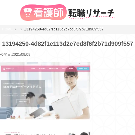
HOME
»
» 13194250-4d82f1c113d2c7cd8f6f2b71d909f557
13194250-4d82f1c113d2c7cd8f6f2b71d909f557
公開日:2021/09/09