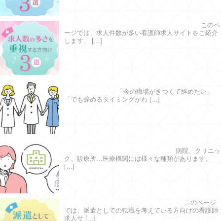
求人数の多さを重視する方向け３選
このペ
ージでは、求人件数が多い看護師求人サイトをご紹介
します。 […]
看護師が転職をはじめるならどのタイミ
ングが理想？
「今の職場がきつくて辞めたい」
「でも辞めるタイミングがわ […]
病院とクリニックの違いを徹底検証！ 自
分に合う職場を選びましょう
病院、クリニッ
ク、診療所…医療機関には様々な種類があります。
[…]
派遣として働きたい方向け３選
このページ
では、派遣としての転職を考えている方向けの看護師
求人サ […]