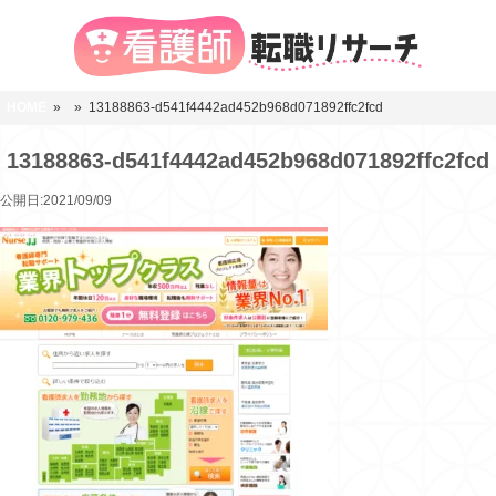
HOME
»
» 13188863-d541f4442ad452b968d071892ffc2fcd
13188863-d541f4442ad452b968d071892ffc2fcd
公開日:2021/09/09