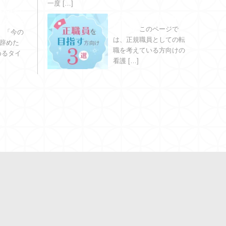
一度 […]
職をはじ
正職員を目指す方向
のタイミ
け３選
このページで
？
「今の
は、正規職員としての転
辞めた
職を考えている方向けの
めるタイ
看護 […]