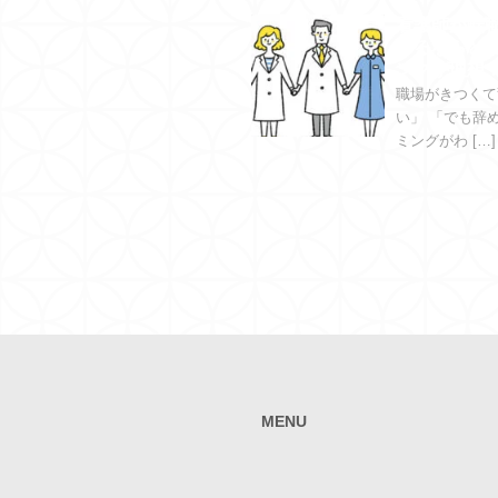
看護師が転
めるならど
ングが理想
職場がきつくて
い」 「でも辞
ミングがわ […]
MENU