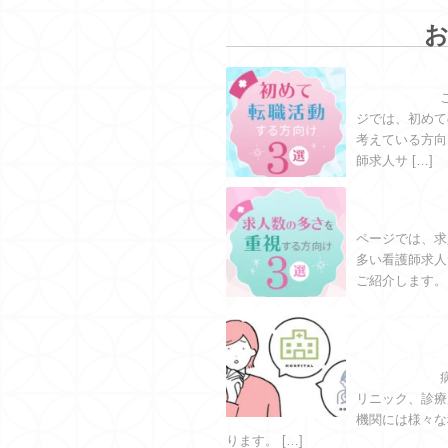
初めて転職
方向け３選
ジでは、初めて
考えている方向
師求人サ […]
求人数の多
する方向け
ページでは、求
多い看護師求人
病院とクリ
違いを徹底
自分に合う
びましょう
リニック、診療
機関には様々な
ります。 […]