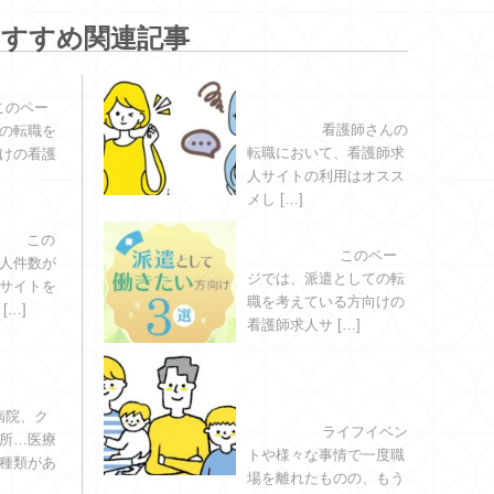
おすすめ関連記事
活動する
求人サイトを利用す
るメリット・デメリ
このペー
ットとは
看護師さんの
の転職を
転職において、看護師求
けの看護
人サイトの利用はオスス
メし […]
さを重視
派遣として働きたい
３選
この
方向け３選
このペー
人件数が
ジでは、派遣としての転
サイトを
職を考えている方向けの
ご紹介します。 […]
看護師求人サ […]
ニックの
ブランクがあっても
検証！
大丈夫？｜看護師の
職場を選
復職に必要な準備は
病院、ク
こちら！
ライフイベン
所…医療
トや様々な事情で一度職
種類があ
場を離れたものの、もう